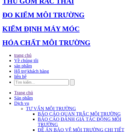
THU GOM RÁC THẢI
ĐO KIỂM MÔI TRƯỜNG
KIỂM ĐỊNH MÁY MÓC
HÓA CHẤT MÔI TRƯỜNG
trang chủ
Về chúng tôi
sản phẩm
Hỗ trợ khách hàng
liên hệ
Trang chủ
Sản phẩm
Dịch vụ
TƯ VẤN MÔI TRƯỜNG
BÁO CÁO QUAN TRẮC MÔI TRƯỜNG
BÁO CÁO ĐÁNH GIÁ TÁC ĐỘNG MÔI
TRƯỜNG
ĐỀ ÁN BẢO VỆ MÔI TRƯỜNG CHI TIẾT