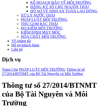
KẾ HOẠCH BẢO VỆ MÔI TRƯỜNG
ĐĂNG KÝ SỔ CHỦ NGUỒN THẢI
HỒ SƠ VỆ SINH AN TOÀN LAO ĐỘNG
XỬ LÝ NƯỚC THẢI
PHÁP LUẬT MÔI TRƯỜNG
THU GOM RÁC THẢI
ĐO KIỂM MÔI TRƯỜNG
KIỂM ĐỊNH MÁY MÓC
HÓA CHẤT MÔI TRƯỜNG
Về chúng tôi
Hỗ trợ khách hàng
Liên hệ
Dịch vụ
Trang Chủ
PHÁP LUẬT MÔI TRƯỜNG
Thông tư số
27/2014/BTNMT của Bộ Tài Nguyên và Môi Trường
Thông tư số 27/2014/BTNMT
của Bộ Tài Nguyên và Môi
Trường