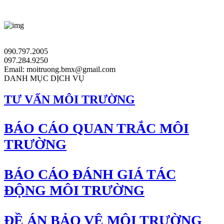
090.797.2005
097.284.9250
Email: moitruong.bmx@gmail.com
DANH MỤC DỊCH VỤ
TƯ VẤN MÔI TRƯỜNG
BÁO CÁO QUAN TRẮC MÔI
TRƯỜNG
BÁO CÁO ĐÁNH GIÁ TÁC
ĐỘNG MÔI TRƯỜNG
ĐỀ ÁN BẢO VỆ MÔI TRƯỜNG