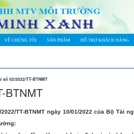
VỀ CHÚNG TÔI
SẢN PHẨM
HỖ TRỢ KHÁCH HÀNG
ư số 02/2022/TT-BTNMT
TT-BTNMT
2022/TT-BTNMT ngày 10/01/2022 của Bộ Tài nguy
rường: