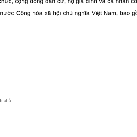
chức, cộng đồng dân cư, hộ gia đình và cá nhân c
ổ nước Cộng hòa xã hội chủ nghĩa Việt Nam, bao gồm
nh phủ