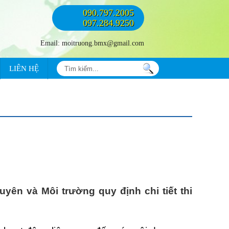
090.797.2005
097.284.9250
Email: moitruong.bmx@gmail.com
LIÊN HỆ
ên và Môi trường quy định chi tiết thi